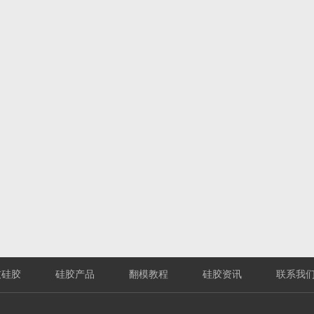
友硅胶
硅胶产品
翻模教程
硅胶资讯
联系我