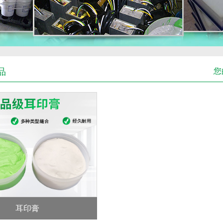
品
您
耳印膏