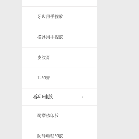
牙齿用手捏胶
模具用手捏胶
皮纹膏
耳印膏
移印硅胶
耐磨移印胶
防静电移印胶