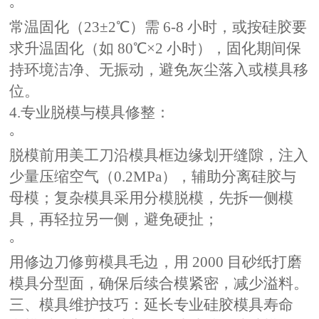
◦
常温固化（
23±2℃）需 6-8 小时，或按硅胶要
求升温固化（如 80℃×2 小时），固化期间保
持环境洁净、无振动，避免灰尘落入或模具移
位。
4.专业脱模与模具修整：
◦
脱模前用美工刀沿模具框边缘划开缝隙，注入
少量压缩空气（
0.2MPa），辅助分离硅胶与
母模；复杂模具采用分模脱模，先拆一侧模
具，再轻拉另一侧，避免硬扯；
◦
用修边刀修剪模具毛边，用
2000 目砂纸打磨
模具分型面，确保后续合模紧密，减少溢料。
三、模具维护技巧：延长专业硅胶模具寿命